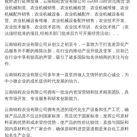
视野进行延伸发展，云南锦程农业有限公司 ow08f.cn经营范围含:农
业机械制造、农业机械销售、农业机械租赁、农业机械维修、农业
机械配件销售；农业机械设备、农业机械配件、农业机械设备租
赁、农业机械设备维修、农业机械设备配件销售；农业技术开发、
农业技术服务、农业技术咨询、农业技术培训、农业技术推广（依
法须经批准的项目,经相关部门批准后方可开展经营活动）。。
云南锦程农业有限公司从创立之初至今，一直致力于打造差异化产
品服务并不断的推陈出新，在行业内推动产业升级及变革，目前已
在行业中享有较高的声望，吸引了诸多国际知名供销商的关注与合
作。
云南锦程农业有限公司多年来一直坚持做人文情怀的良心诚企，为
中小微企业的成长提供时代发展的动力。
云南锦程农业有限公司拥有一批业内资深营销和技术精英团队，具
有市场开发、专业服务和研发创新能力。
云南锦程农业有限公司拥有先进的现代化生产设备和生产工艺，确
保产品品质不仅达到国家标准，而且优于国家标准；发挥公司原材
料采购优势和成本管控优势，使产品的性价比较优；直接与国际和
国内原材料生产厂家合作，确保原材料进货渠道都是来自化工原料
知名生产企业。