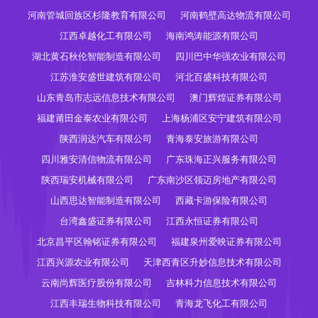
河南管城回族区杉隆教育有限公司
河南鹤壁高达物流有限公司
江西卓越化工有限公司
海南鸿涛能源有限公司
湖北黄石秋伦智能制造有限公司
四川巴中华强农业有限公司
江苏淮安盛世建筑有限公司
河北百盛科技有限公司
山东青岛市志远信息技术有限公司
澳门辉煌证券有限公司
福建莆田金泰农业有限公司
上海杨浦区安宁建筑有限公司
陕西润达汽车有限公司
青海泰安旅游有限公司
四川雅安清信物流有限公司
广东珠海正兴服务有限公司
陕西瑞安机械有限公司
广东南沙区领迈房地产有限公司
山西思达智能制造有限公司
西藏卡游保险有限公司
台湾鑫盛证券有限公司
江西永恒证券有限公司
北京昌平区翰铭证券有限公司
福建泉州爱映证券有限公司
江西兴源农业有限公司
天津西青区升妙信息技术有限公司
云南尚辉医疗股份有限公司
吉林科力信息技术有限公司
江西丰瑞生物科技有限公司
青海龙飞化工有限公司