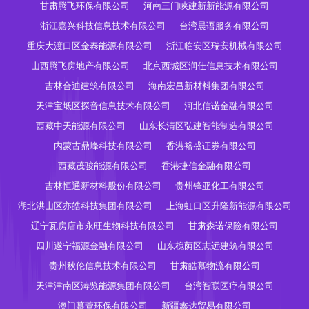
甘肃腾飞环保有限公司
河南三门峡建新新能源有限公司
浙江嘉兴科技信息技术有限公司
台湾晨语服务有限公司
重庆大渡口区金泰能源有限公司
浙江临安区瑞安机械有限公司
山西腾飞房地产有限公司
北京西城区润仕信息技术有限公司
吉林合迪建筑有限公司
海南宏昌新材料集团有限公司
天津宝坻区探音信息技术有限公司
河北信诺金融有限公司
西藏中天能源有限公司
山东长清区弘建智能制造有限公司
内蒙古鼎峰科技有限公司
香港裕盛证券有限公司
西藏茂骏能源有限公司
香港捷信金融有限公司
吉林恒通新材料股份有限公司
贵州锋亚化工有限公司
湖北洪山区亦皓科技集团有限公司
上海虹口区升隆新能源有限公司
辽宁瓦房店市永旺生物科技有限公司
甘肃森诺保险有限公司
四川遂宁福源金融有限公司
山东槐荫区志远建筑有限公司
贵州秋伦信息技术有限公司
甘肃皓慕物流有限公司
天津津南区涛览能源集团有限公司
台湾智联医疗有限公司
澳门慕萱环保有限公司
新疆鑫达贸易有限公司